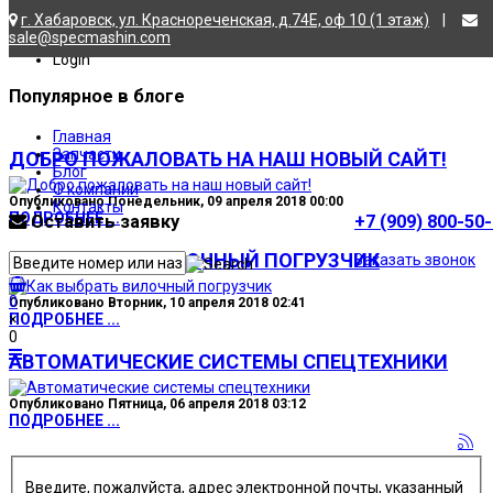
г. Хабаровск, ул. Краснореченская, д.74Е, оф 10 (1 этаж)
|
sale@specmashin.com
Главная
/
Login
Популярное в блоге
Главная
Запчасти
ДОБРО ПОЖАЛОВАТЬ НА НАШ НОВЫЙ САЙТ!
Блог
О компании
Опубликовано Понедельник, 09 апреля 2018 00:00
Контакты
ПОДРОБНЕЕ ...
Оставить заявку
+7 (909) 800-50
КАК ВЫБРАТЬ ВИЛОЧНЫЙ ПОГРУЗЧИК
Заказать звонок
0
Опубликовано Вторник, 10 апреля 2018 02:41
×
ПОДРОБНЕЕ ...
0
АВТОМАТИЧЕСКИЕ СИСТЕМЫ СПЕЦТЕХНИКИ
Опубликовано Пятница, 06 апреля 2018 03:12
ПОДРОБНЕЕ ...
Введите, пожалуйста, адрес электронной почты, указанный