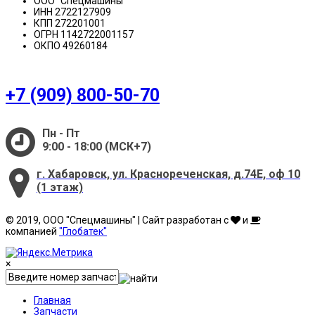
ООО "Спецмашины"
ИНН 2722127909
КПП 272201001
ОГРН 1142722001157
ОКПО 49260184
+7 (909) 800-50-70
Пн - Пт
9:00 - 18:00 (МСК+7)
г. Хабаровск, ул. Краснореченская, д.74Е, оф 10
(1 этаж)
© 2019, ООО "Спецмашины" | Сайт разработан с
и
компанией
"Глобатек"
×
Главная
Запчасти