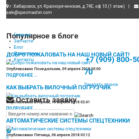
Главная
/
Блог
/
Как выбрать вилочный погрузчик
г. Хабаровск, ул. Краснореченская, д.74Е, оф 10 (1 этаж)
|
sale@specmashin.com
Популярное в блоге
Главная
Запчасти
Блог
О компании
ДОБРО ПОЖАЛОВАТЬ НА НАШ НОВЫЙ САЙТ!
+7 (909) 800-5
Контакты
Опубликовано Понедельник, 09 апреля 2018 00:00
70
ПОДРОБНЕЕ ...
Заказать звонок
КАК ВЫБРАТЬ ВИЛОЧНЫЙ ПОГРУЗЧИК
Оставить заявку
Опубликовано Вторник, 10 апреля 2018 02:41
ПОДРОБНЕЕ ...
АВТОМАТИЧЕСКИЕ СИСТЕМЫ СПЕЦТЕХНИКИ
Опубликовано Пятница, 06 апреля 2018 03:12
0